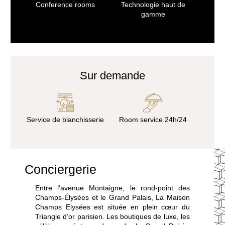
ESPACE BIEN-ÊTRE
Conference rooms
Technologie haut de
gamme
SERVICES & CONCIERGERIE
BONS CADEAUX
ENGAGEMENTS
GALERIE PHOTOS
ACCÈS & CONTACT
Sur demande
RÉSERVER
RÉSERVER
Service de blanchisserie
Room service 24h/24
8 rue Jean-Goujon - 75008 Paris - France
reservation.mce@groupecentaurus.com
-
+33 1 40 74 64 64
Conciergerie
Entre l’avenue Montaigne, le rond-point des
Champs-Élysées et le Grand Palais, La Maison
Champs Elysées est située en plein cœur du
Triangle d’or parisien. Les boutiques de luxe, les