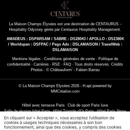
La Maison Champs Élysées est une destination de
CENTAURUS -
INSCRIPT
Hospitality Odyssey
gérée par
Centaurus Hospitality Management
.
NEWSL
AMADEUS : DSPARSAM / SABRE : DS28043 / APOLLO : DS23804
/ Worldspan : DSFPAC / Pegs Ads : DSLAMAISON / TravelWeb :
DSLAMAISON
Civil
Mentions légales
·
Conditions générales de vente
·
Politique de
confidentialité
·
Carrières
·
RSE
·
FAQ
· Tous droits réservés. Crédits
Monsieur
Photos : © Châteauform’ - Fabien Barrau
No
© La Maison Champs Elysées 2026 -
H.api
powered by
MMCréation.com
Pré
Hôtel avec terrasse Paris
Club de sport Paris luxe
Salle de réunion hôtel Paris
Hôtel Triangle d'Or Paris
Hôtel Paris 8ème
En cliquant sur « Accepter », vous acceptez l’utilisation de
Pa
cookies à usages techniques nécessaires à son bon
fonctionnement, ainsi que des cookies, y compris des cookies