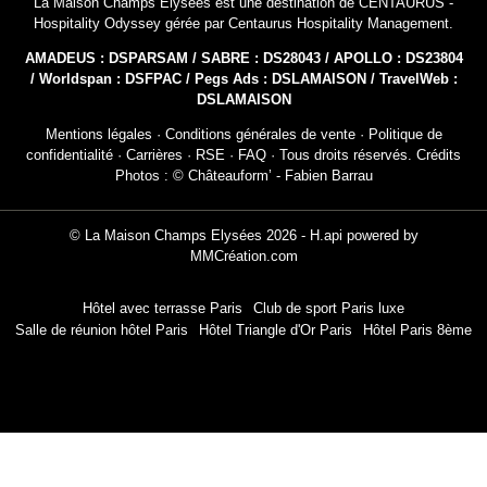
La Maison Champs Élysées est une destination de
CENTAURUS -
Hospitality Odyssey
gérée par
Centaurus Hospitality Management
.
AMADEUS : DSPARSAM / SABRE : DS28043 / APOLLO : DS23804
/ Worldspan : DSFPAC / Pegs Ads : DSLAMAISON / TravelWeb :
DSLAMAISON
Mentions légales
·
Conditions générales de vente
·
Politique de
confidentialité
·
Carrières
·
RSE
·
FAQ
· Tous droits réservés. Crédits
Photos : © Châteauform’ - Fabien Barrau
© La Maison Champs Elysées 2026 -
H.api
powered by
MMCréation.com
Hôtel avec terrasse Paris
Club de sport Paris luxe
Salle de réunion hôtel Paris
Hôtel Triangle d'Or Paris
Hôtel Paris 8ème