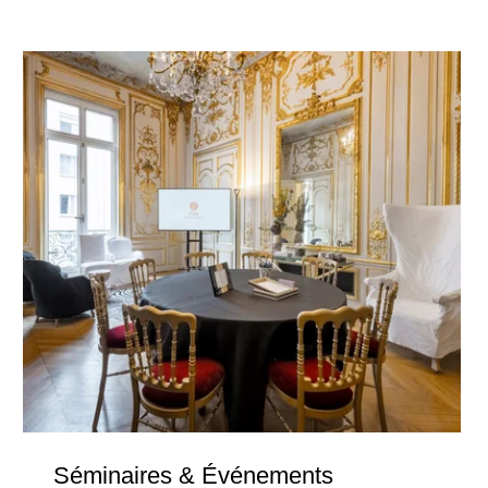
ESPACE BIEN-ÊTRE
SERVICES & CONCIERGERIE
BONS CADEAUX
ENGAGEMENTS
GALERIE PHOTOS
ACCÈS & CONTACT
RÉSERVER
RÉSERVER
8 rue Jean-Goujon - 75008 Paris - France
reservation.mce@groupecentaurus.com
-
+33 1 40 74 64 64
Séminaires & Événements