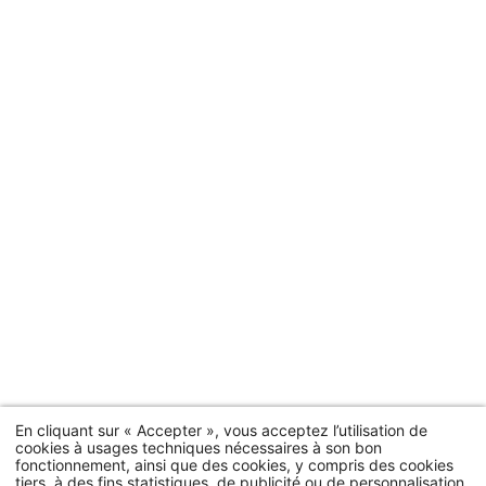
INSCRIPT
NEWSL
Civil
Monsieur
No
Pré
En cliquant sur « Accepter », vous acceptez l’utilisation de
Pa
cookies à usages techniques nécessaires à son bon
fonctionnement, ainsi que des cookies, y compris des cookies
tiers, à des fins statistiques, de publicité ou de personnalisation