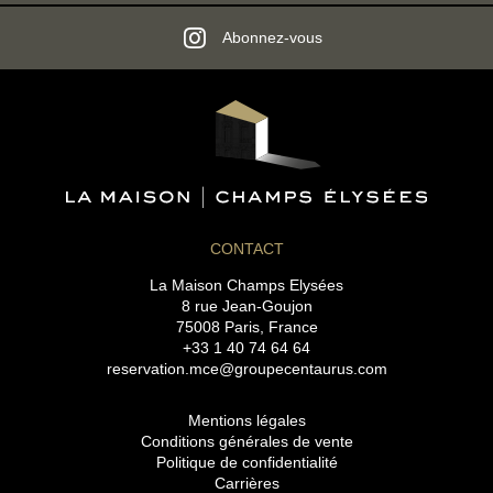
GALERIE PHOTOS
Abonnez-vous
ACCÈS & CONTACT
RÉSERVER
RÉSERVER
8 rue Jean-Goujon - 75008 Paris - France
reservation.mce@groupecentaurus.com
-
+33 1 40 74 64 64
CONTACT
La Maison Champs Elysées
8 rue Jean-Goujon
75008 Paris, France
+33 1 40 74 64 64
reservation.mce@groupecentaurus.com
Mentions légales
Conditions générales de vente
Politique de confidentialité
Carrières