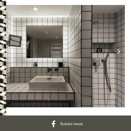
HÔTEL
CHAMBRES & SUITES
RESTAURANT & BAR
SÉMINAIRES & ÉVÈNEMENTS
ESPACE BIEN-ÊTRE
SERVICES & CONCIERGERIE
BONS CADEAUX
Suivez-nous
ENGAGEMENTS