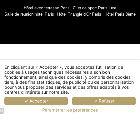
Civil
Hôtel avec terrasse Paris
Club de sport Paris luxe
Monsieur
Salle de réunion hôtel Paris
Hôtel Triangle d'Or Paris
Hôtel Paris 8ème
No
Pré
En cliquant sur « Accepter », vous acceptez l’utilisation de
Pa
cookies à usages techniques nécessaires à son bon
fonctionnement, ainsi que des cookies, y compris des cookies
tiers, à des fins statistiques, de publicité ou de personnalisation
pour vous proposer des services et des offres adaptés à vos
centres d’intérêts sur notre site.
Ema
✓ Accepter
✗ Refuser
Paramétrer les préférences
Vous souhaitez rece
concer
L'
La gas
La
La
La