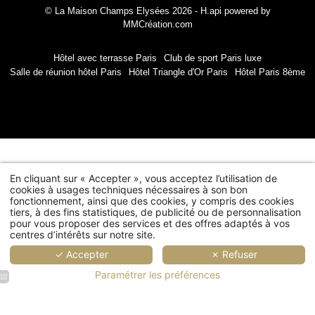
© La Maison Champs Elysées 2026 -
H.api
powered by
MMCréation.com
Civil
Monsieur
Hôtel avec terrasse Paris
Club de sport Paris luxe
Salle de réunion hôtel Paris
Hôtel Triangle d'Or Paris
Hôtel Paris 8ème
No
Pré
En cliquant sur « Accepter », vous acceptez l’utilisation de
Pa
cookies à usages techniques nécessaires à son bon
fonctionnement, ainsi que des cookies, y compris des cookies
tiers, à des fins statistiques, de publicité ou de personnalisation
pour vous proposer des services et des offres adaptés à vos
centres d’intérêts sur notre site.
Ema
✓ Accepter
✗ Refuser
Paramétrer les préférences
Vous souhaitez rece
concer