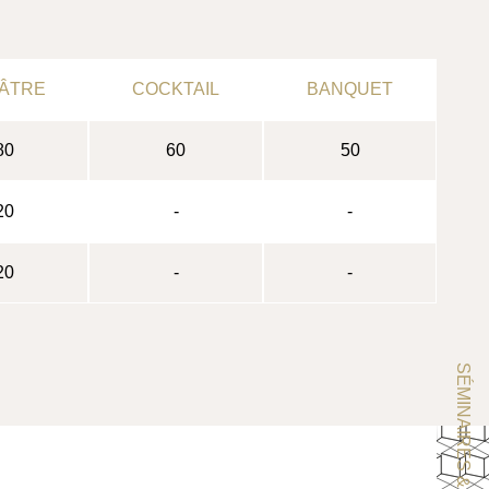
ÂTRE
COCKTAIL
BANQUET
80
60
50
20
-
-
20
-
-