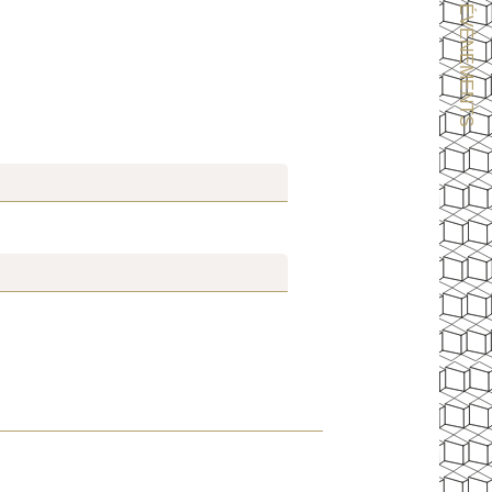
SÉMINAIRES & ÉVÈNEMENTS
ION À LA NEWSLETTER
Civilité :
Monsieur
Madame
*
Prénom
:
*
Email
:
*
z recevoir nos actualités concernant :