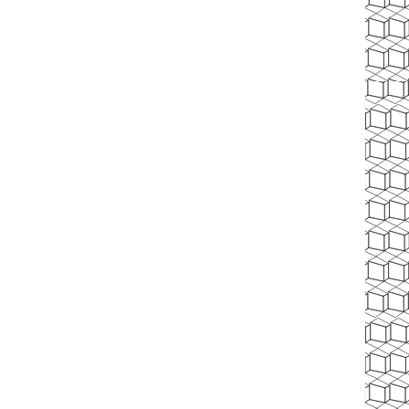
L'hôtel
La gastronomie
Le spa
M'INSCRIRE
*
Champs obligatoires
 sur ce formulaire, vous concernant font l'objet d'un traitement
itement de votre demande. La durée de conservation des données
d'un droit d'accès, de rectification, de portabilité, d'effacement
ion du traitement. Vous pouvez vous opposer au traitement des
isposez du droit de retirer votre consentement à tout moment en
. Vous avez la possibilité d'introduire une réclamation auprès
 vous estimez que ce traitement de données à caractère personnel
ond pas aux exigences légales en vigueur.