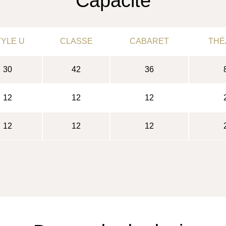
Capacité
YLE U
CLASSE
CABARET
THÉ
30
42
36
12
12
12
12
12
12
HÔTEL
CHAMBRES & SUITES
RESTAURANT & BAR
SÉMINAIRES & ÉVÈNEMENTS
ESPACE BIEN-ÊTRE
SERVICES & CONCIERGERIE
BONS CADEAUX