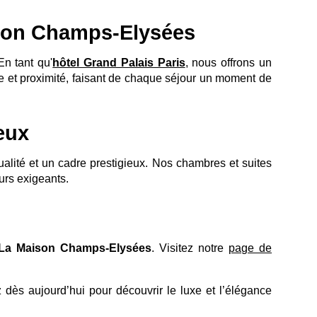
aison Champs-Elysées
En tant qu'
hôtel Grand Palais Paris
, nous offrons un
luxe et proximité, faisant de chaque séjour un moment de
ieux
ION À LA NEWSLETTER
ualité et un cadre prestigieux. Nos chambres et suites
eurs exigeants.
Civilité :
Monsieur
Madame
La Maison Champs-Elysées
. Visitez notre
page de
*
Prénom
:
 dès aujourd’hui pour découvrir le luxe et l’élégance