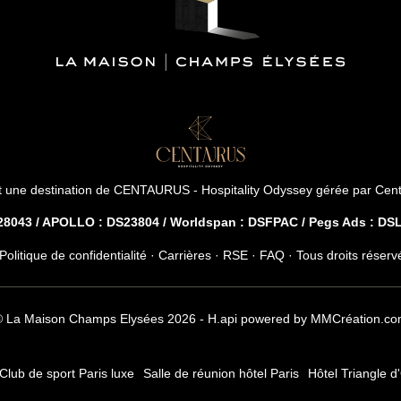
de celles-ci ou une limitat
données vous concernant et d
nous contactant directement
d'une autorité de contrôle si
ne rép
 une destination de
CENTAURUS - Hospitality Odyssey
gérée par
Cent
043 / APOLLO : DS23804 / Worldspan : DSFPAC / Pegs Ads : D
Politique de confidentialité
·
Carrières
·
RSE
·
FAQ
· Tous droits réserv
 La Maison Champs Elysées 2026 -
H.api
powered by
MMCréation.co
Club de sport Paris luxe
Salle de réunion hôtel Paris
Hôtel Triangle d