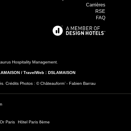
ion du traitement. Vous pouvez vous opposer au traitement des
Carrières
isposez du droit de retirer votre consentement à tout moment en
RSE
. Vous avez la possibilité d'introduire une réclamation auprès
 vous estimez que ce traitement de données à caractère personnel
FAQ
ond pas aux exigences légales en vigueur.
aurus Hospitality Management
.
SLAMAISON / TravelWeb : DSLAMAISON
és. Crédits Photos : © Châteauform’ - Fabien Barrau
m
'Or Paris
Hôtel Paris 8ème