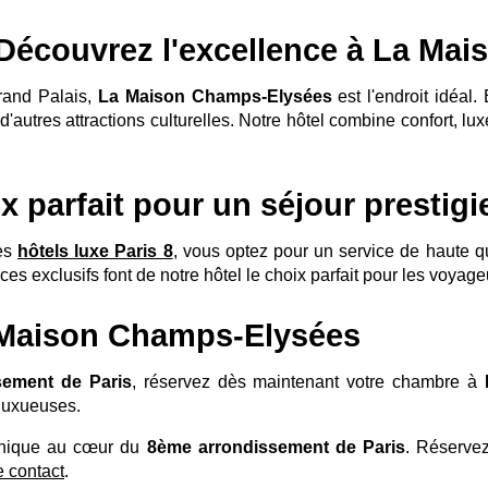
SÉMINAIRES & ÉVÈNEMENTS
: Découvrez l'excellence à La M
ESPACE BIEN-ÊTRE
SERVICES & CONCIERGERIE
rand Palais,
La Maison Champs-Elysées
est l'endroit idéal. 
 d'autres attractions culturelles. Notre hôtel combine confort, 
BONS CADEAUX
ENGAGEMENTS
GALERIE PHOTOS
ix parfait pour un séjour prestig
ACCÈS & CONTACT
INSCRIPT
es
hôtels luxe Paris 8
, vous optez pour un service de haute q
ces exclusifs font de notre hôtel le choix parfait pour les voyag
RÉSERVER
RÉSERVER
a Maison Champs-Elysées
sement de Paris
, réservez dès maintenant votre chambre à
 luxueuses.
*
Nom
:
8 rue Jean-Goujon - 75008 Paris - France
unique au cœur du
8ème arrondissement de Paris
. Réservez
reservation.mce@groupecentaurus.com
-
+33 1 40 74 64 64
 contact
.