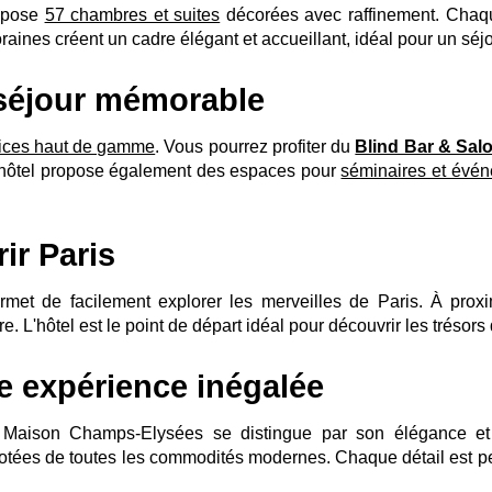
opose
57 chambres et suites
décorées avec raffinement. Chaqu
ines créent un cadre élégant et accueillant, idéal pour un séjo
 séjour mémorable
vices haut de gamme
. Vous pourrez profiter du
Blind Bar & Sal
 L’hôtel propose également des espaces pour
séminaires et évé
ir Paris
met de facilement explorer les merveilles de Paris. À proxi
L'hôtel est le point de départ idéal pour découvrir les trésors d
ne expérience inégalée
HÔTEL
 Maison Champs-Elysées se distingue par son élégance et s
CHAMBRES & SUITES
 dotées de toutes les commodités modernes. Chaque détail est p
RESTAURANT & BAR